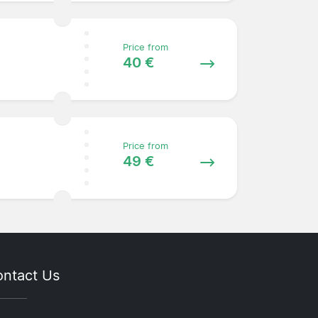
Price from
40 €
Price from
49 €
ntact Us