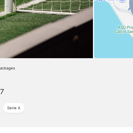
packages
27
Serie A