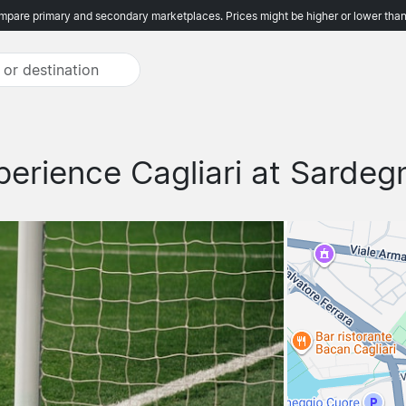
pare primary and secondary marketplaces. Prices might be higher or lower than
perience Cagliari at Sardeg