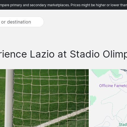
pare primary and secondary marketplaces. Prices might be higher or lower than
ience Lazio at Stadio Olim