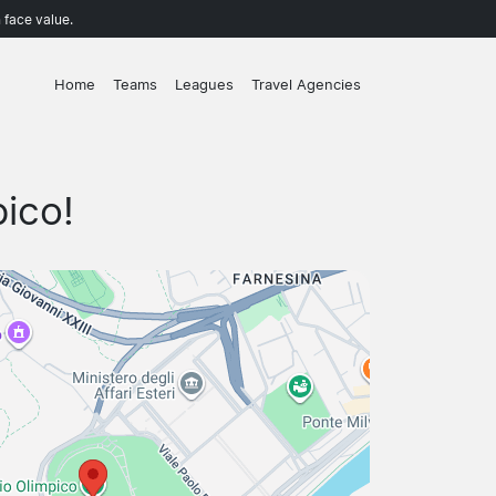
 face value.
Home
Teams
Leagues
Travel Agencies
pico!