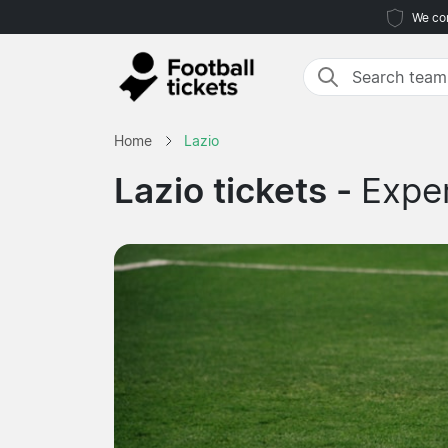
We com
Home
Lazio
Lazio tickets -
Exper